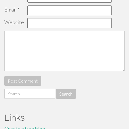
Email
*
Website
Search
for:
Links
Create a free blog